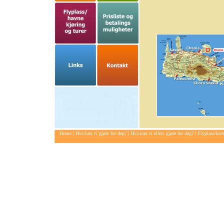
|
|
|
Home
Hva kan vi gjøre for deg?
Hva kan vi ellers gjøre for deg?
Flyplass/havn