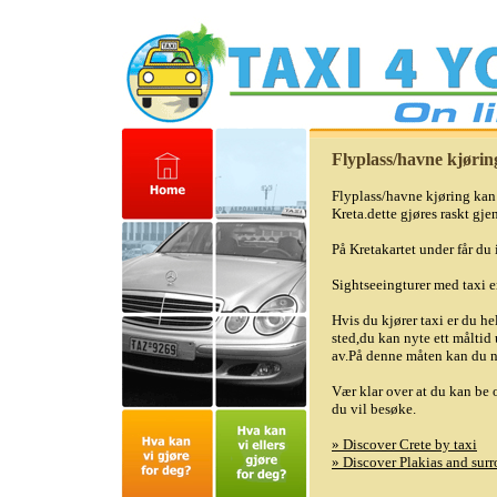
Flyplass/havne kjørin
Flyplass/havne kjøring kan a
Kreta.dette gjøres raskt gj
På Kretakartet under får du
Sightseeingturer med taxi er 
Hvis du kjører taxi er du hel
sted,du kan nyte ett måltid u
av.På denne måten kan du ny
Vær klar over at du kan be 
du vil besøke.
» Discover Crete by taxi
» Discover Plakias and sur